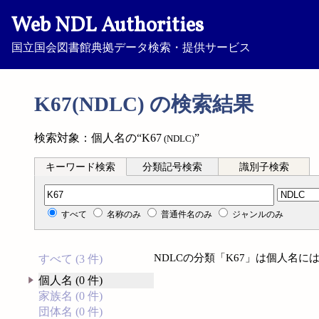
Web NDL Authorities
国立国会図書館典拠データ検索・提供サービス
K67(NDLC) の検索結果
検索対象：個人名の“K67
”
(NDLC)
キーワード検索
分類記号検索
識別子検索
分類記号検索
すべて
名称のみ
普通件名のみ
ジャンルのみ
NDLCの分類「K67」は個人名
すべて (3 件)
個人名 (0 件)
家族名 (0 件)
団体名 (0 件)