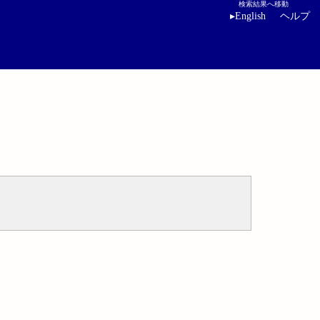
検索結果へ移動
▸
English
ヘルプ