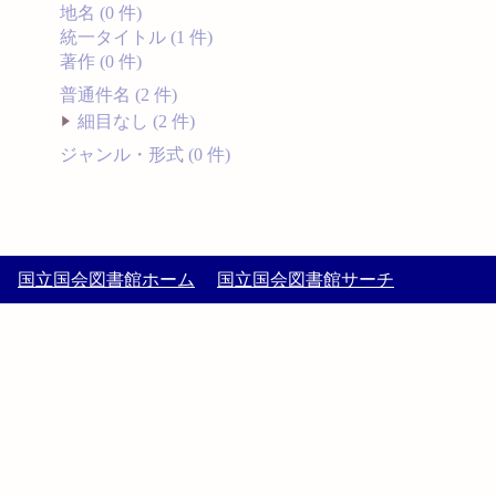
地名 (0 件)
統一タイトル (1 件)
著作 (0 件)
普通件名 (2 件)
細目なし (2 件)
ジャンル・形式 (0 件)
国立国会図書館ホーム
国立国会図書館サーチ