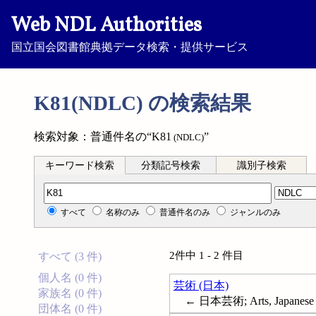
Web NDL Authorities
国立国会図書館典拠データ検索・提供サービス
K81(NDLC) の検索結果
検索対象：普通件名の“K81
”
(NDLC)
キーワード検索
分類記号検索
識別子検索
分類記号検索
すべて
名称のみ
普通件名のみ
ジャンルのみ
2件中 1 - 2 件目
すべて (3 件)
個人名 (0 件)
芸術 (日本)
家族名 (0 件)
← 日本芸術; Arts, Japanese
団体名 (0 件)