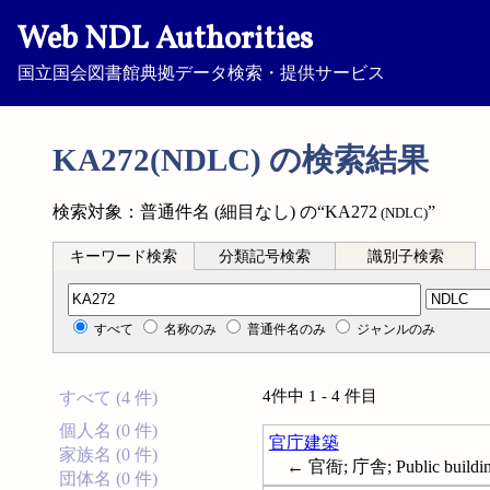
Web NDL Authorities
国立国会図書館典拠データ検索・提供サービス
KA272(NDLC) の検索結果
検索対象：普通件名 (細目なし) の“KA272
”
(NDLC)
キーワード検索
分類記号検索
識別子検索
分類記号検索
すべて
名称のみ
普通件名のみ
ジャンルのみ
4件中 1 - 4 件目
すべて (4 件)
個人名 (0 件)
官庁建築
家族名 (0 件)
← 官衙; 庁舎; Public buildi
団体名 (0 件)