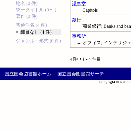
地名 (0 件)
議事堂
統一タイトル (0 件)
← Capitols
著作 (0 件)
銀行
普通件名 (4 件)
← 商業銀行; Banks and ban
細目なし (4 件)
事務所
ジャンル・形式 (0 件)
← オフィス; インテリジェント
4件中 1 - 4 件目
国立国会図書館ホーム
国立国会図書館サーチ
Copyright © Nationa