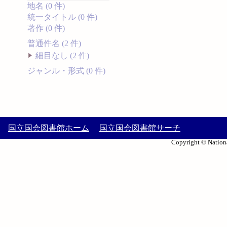
地名 (0 件)
統一タイトル (0 件)
著作 (0 件)
普通件名 (2 件)
細目なし (2 件)
ジャンル・形式 (0 件)
国立国会図書館ホーム
国立国会図書館サーチ
Copyright © Nationa