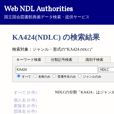
Web NDL Authorities
国立国会図書館典拠データ検索・提供サービス
KA424(NDLC) の検索結果
検索対象：ジャンル・形式の“KA424
”
(NDLC)
キーワード検索
分類記号検索
識別子検索
分類記号検索
すべて
名称のみ
普通件名のみ
ジャンルのみ
NDLCの分類「KA424」はジ
すべて (9 件)
個人名 (0 件)
家族名 (0 件)
団体名 (0 件)