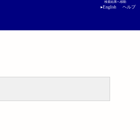
検索結果へ移動
▸
English
ヘルプ