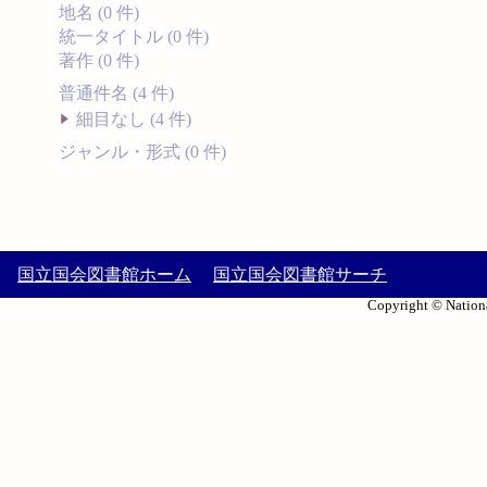
地名 (0 件)
統一タイトル (0 件)
著作 (0 件)
普通件名 (4 件)
細目なし (4 件)
ジャンル・形式 (0 件)
国立国会図書館ホーム
国立国会図書館サーチ
Copyright © Nationa