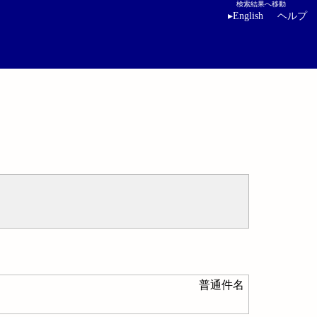
検索結果へ移動
▸
English
ヘルプ
普通件名