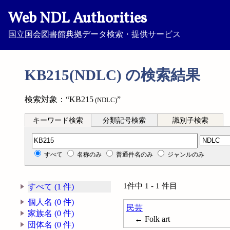
Web NDL Authorities
国立国会図書館典拠データ検索・提供サービス
KB215(NDLC) の検索結果
検索対象：“KB215
”
(NDLC)
キーワード検索
分類記号検索
識別子検索
分類記号検索
すべて
名称のみ
普通件名のみ
ジャンルのみ
1件中 1 - 1 件目
すべて (1 件)
個人名 (0 件)
民芸
家族名 (0 件)
← Folk art
団体名 (0 件)