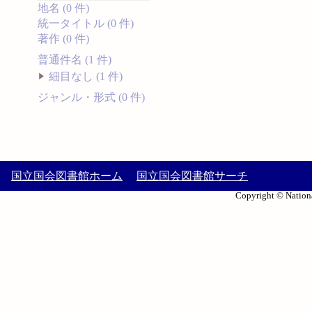
地名 (0 件)
統一タイトル (0 件)
著作 (0 件)
普通件名 (1 件)
細目なし (1 件)
ジャンル・形式 (0 件)
国立国会図書館ホーム
国立国会図書館サーチ
Copyright © Nationa