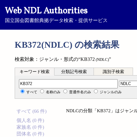
Web NDL Authorities
国立国会図書館典拠データ検索・提供サービス
KB372(NDLC) の検索結果
検索対象：ジャンル・形式の“KB372
”
(NDLC)
キーワード検索
分類記号検索
識別子検索
分類記号検索
すべて
名称のみ
普通件名のみ
ジャンルのみ
NDLCの分類「KB372」はジャ
すべて (66 件)
個人名 (0 件)
家族名 (0 件)
団体名 (0 件)