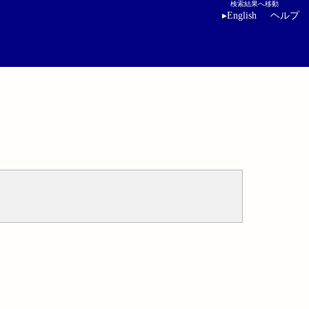
検索結果へ移動
▸
English
ヘルプ