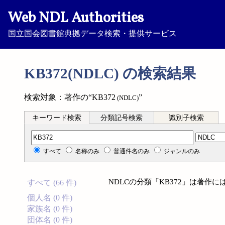
Web NDL Authorities
国立国会図書館典拠データ検索・提供サービス
KB372(NDLC) の検索結果
検索対象：著作の“KB372
”
(NDLC)
キーワード検索
分類記号検索
識別子検索
分類記号検索
すべて
名称のみ
普通件名のみ
ジャンルのみ
NDLCの分類「KB372」は著作
すべて (66 件)
個人名 (0 件)
家族名 (0 件)
団体名 (0 件)