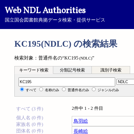
Web NDL Authorities
国立国会図書館典拠データ検索・提供サービス
KC195(NDLC) の検索結果
検索対象：普通件名の“KC195
”
(NDLC)
キーワード検索
分類記号検索
識別子検索
分類記号検索
すべて
名称のみ
普通件名のみ
ジャンルのみ
2件中 1 - 2 件目
すべて (3 件)
個人名 (0 件)
鳥羽絵
家族名 (0 件)
団体名 (0 件)
長崎絵