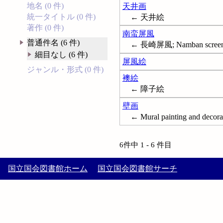
地名 (0 件)
天井画
統一タイトル (0 件)
← 天井絵
著作 (0 件)
南蛮屏風
普通件名 (6 件)
← 長崎屏風; Namban screen 
細目なし (6 件)
屏風絵
ジャンル・形式 (0 件)
襖絵
← 障子絵
壁画
← Mural painting and decora
6件中 1 - 6 件目
国立国会図書館ホーム
国立国会図書館サーチ