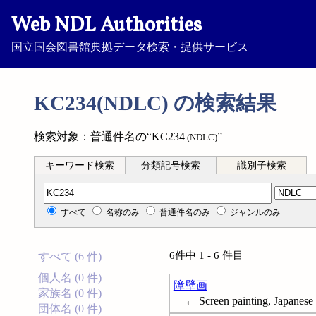
Web NDL Authorities
国立国会図書館典拠データ検索・提供サービス
KC234(NDLC) の検索結果
検索対象：普通件名の“KC234
”
(NDLC)
キーワード検索
分類記号検索
識別子検索
分類記号検索
すべて
名称のみ
普通件名のみ
ジャンルのみ
6件中 1 - 6 件目
すべて (6 件)
個人名 (0 件)
障壁画
家族名 (0 件)
← Screen painting, Japanese
団体名 (0 件)