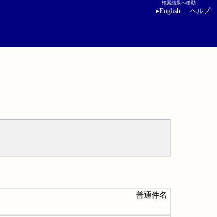
検索結果へ移動
▸
English
ヘルプ
普通件名