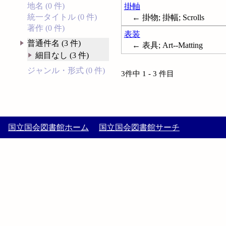
地名 (0 件)
掛軸
統一タイトル (0 件)
← 掛物; 掛幅; Scrolls
著作 (0 件)
表装
普通件名 (3 件)
← 表具; Art--Matting
細目なし (3 件)
ジャンル・形式 (0 件)
3件中 1 - 3 件目
国立国会図書館ホーム
国立国会図書館サーチ