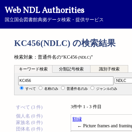
Web NDL Authorities
国立国会図書館典拠データ検索・提供サービス
KC456(NDLC) の検索結果
検索対象：普通件名の“KC456
”
(NDLC)
キーワード検索
分類記号検索
識別子検索
分類記号検索
すべて
名称のみ
普通件名のみ
ジャンルのみ
3件中 1 - 3 件目
すべて (3 件)
個人名 (0 件)
額縁
家族名 (0 件)
← Picture frames and framin
団体名 (0 件)