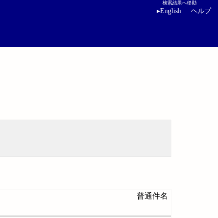
検索結果へ移動
▸
English
ヘルプ
普通件名