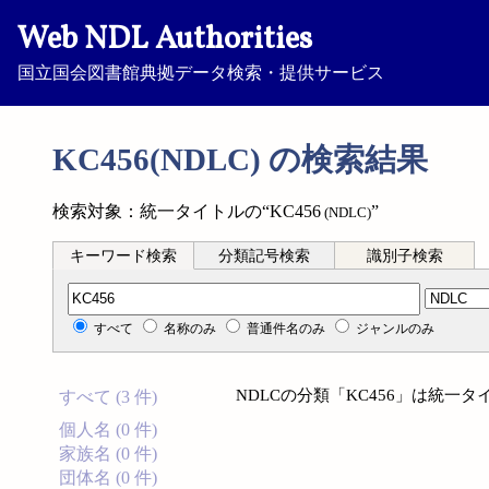
Web NDL Authorities
国立国会図書館典拠データ検索・提供サービス
KC456(NDLC) の検索結果
検索対象：統一タイトルの“KC456
”
(NDLC)
キーワード検索
分類記号検索
識別子検索
分類記号検索
すべて
名称のみ
普通件名のみ
ジャンルのみ
NDLCの分類「KC456」は統一
すべて (3 件)
個人名 (0 件)
家族名 (0 件)
団体名 (0 件)