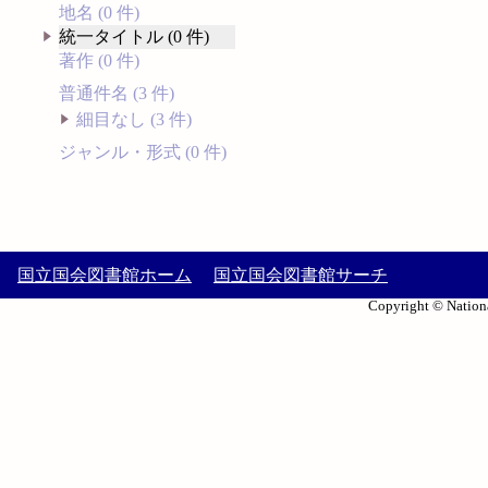
地名 (0 件)
統一タイトル (0 件)
著作 (0 件)
普通件名 (3 件)
細目なし (3 件)
ジャンル・形式 (0 件)
国立国会図書館ホーム
国立国会図書館サーチ
Copyright © Nationa