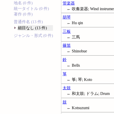
地名 (0 件)
管楽器
統一タイトル (0 件)
← 吹奏楽器; Wind instrumen
著作 (0 件)
胡琴
普通件名 (13 件)
← Hu qin
細目なし (13 件)
三板
ジャンル・形式 (0 件)
← 三馬
篠笛
← Shinobue
鈴
← Bells
箏
← 筝; 琴; Koto
太鼓
← 和太鼓; ドラム; Drum
鼓
← Kotsuzumi