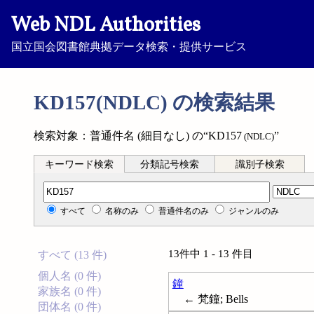
Web NDL Authorities
国立国会図書館典拠データ検索・提供サービス
KD157(NDLC) の検索結果
検索対象：普通件名 (細目なし) の“KD157
”
(NDLC)
キーワード検索
分類記号検索
識別子検索
分類記号検索
すべて
名称のみ
普通件名のみ
ジャンルのみ
13件中 1 - 13 件目
すべて (13 件)
個人名 (0 件)
鐘
家族名 (0 件)
← 梵鐘; Bells
団体名 (0 件)