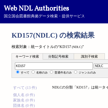
Web NDL Authorities
国立国会図書館典拠データ検索・提供サービス
KD157(NDLC) の検索結果
検索対象：統一タイトルの“KD157
”
(NDLC)
キーワード検索
分類記号検索
識別子検索
分類記号検索
すべて
名称のみ
普通件名のみ
ジャンルのみ
NDLCの分類「KD157」は統一
すべて (13 件)
個人名 (0 件)
家族名 (0 件)
団体名 (0 件)