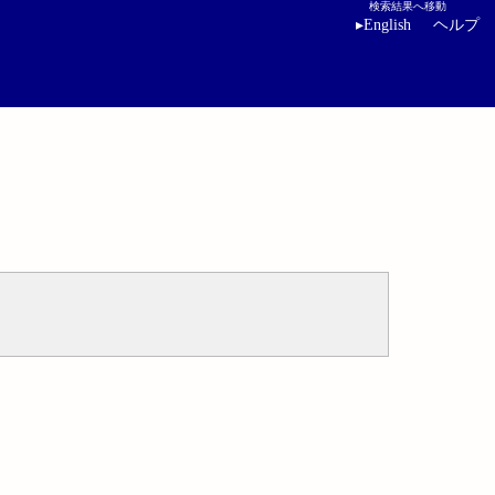
検索結果へ移動
▸
English
ヘルプ