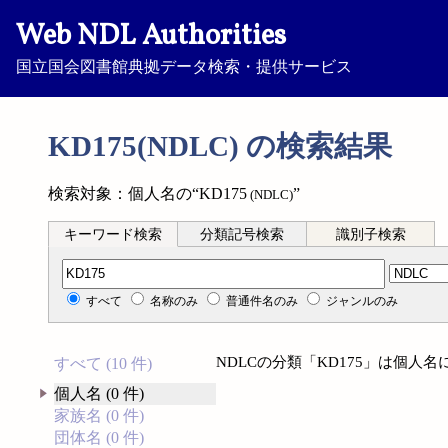
Web NDL Authorities
国立国会図書館典拠データ検索・提供サービス
KD175(NDLC) の検索結果
検索対象：個人名の“KD175
”
(NDLC)
キーワード検索
分類記号検索
識別子検索
分類記号検索
すべて
名称のみ
普通件名のみ
ジャンルのみ
NDLCの分類「KD175」は個人
すべて (10 件)
個人名 (0 件)
家族名 (0 件)
団体名 (0 件)