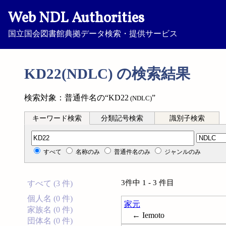
Web NDL Authorities
国立国会図書館典拠データ検索・提供サービス
KD22(NDLC) の検索結果
検索対象：普通件名の“KD22
”
(NDLC)
キーワード検索
分類記号検索
識別子検索
分類記号検索
すべて
名称のみ
普通件名のみ
ジャンルのみ
3件中 1 - 3 件目
すべて (3 件)
個人名 (0 件)
家元
家族名 (0 件)
← Iemoto
団体名 (0 件)