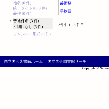
地名 (0 件)
芸術祭
統一タイトル (0 件)
早物語
著作 (0 件)
普通件名 (3 件)
3件中 1 - 3 件目
細目なし (3 件)
ジャンル・形式 (0 件)
国立国会図書館ホーム
国立国会図書館サーチ
Copyright © Nationa