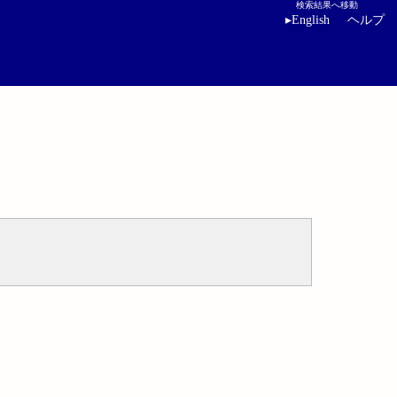
検索結果へ移動
▸
English
ヘルプ