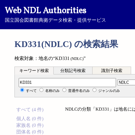
Web NDL Authorities
国立国会図書館典拠データ検索・提供サービス
KD331(NDLC) の検索結果
検索対象：地名の“KD331
”
(NDLC)
キーワード検索
分類記号検索
識別子検索
分類記号検索
すべて
名称のみ
普通件名のみ
ジャンルのみ
NDLCの分類「KD331」は地名
すべて (4 件)
個人名 (0 件)
家族名 (0 件)
団体名 (0 件)