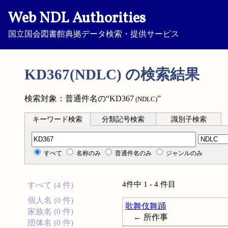
Web NDL Authorities
国立国会図書館典拠データ検索・提供サービス
KD367(NDLC) の検索結果
検索対象：普通件名の“KD367
”
(NDLC)
キーワード検索
分類記号検索
識別子検索
分類記号検索
すべて
名称のみ
普通件名のみ
ジャンルのみ
4件中 1 - 4 件目
すべて (4 件)
個人名 (0 件)
歌舞伎舞踊
家族名 (0 件)
← 所作事
団体名 (0 件)