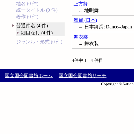
地名 (0 件)
上方舞
統一タイトル (0 件)
← 地唄舞
著作 (0 件)
舞踊 (日本)
普通件名 (4 件)
← 日本舞踊; Dance--Japan
細目なし (4 件)
舞衣裳
ジャンル・形式 (0 件)
← 舞衣装
4件中 1 - 4 件目
国立国会図書館ホーム
国立国会図書館サーチ
Copyright © Nationa