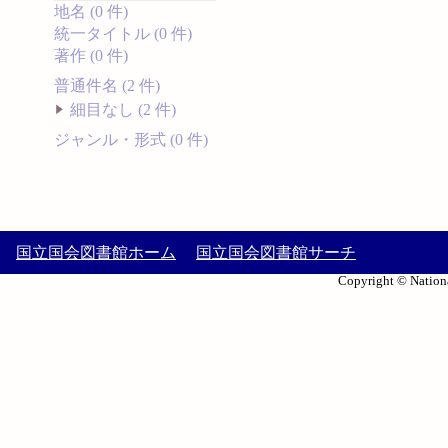
地名 (0 件)
統一タイトル (0 件)
著作 (0 件)
普通件名 (2 件)
細目なし (2 件)
ジャンル・形式 (0 件)
国立国会図書館ホーム
国立国会図書館サーチ
Copyright © Nationa