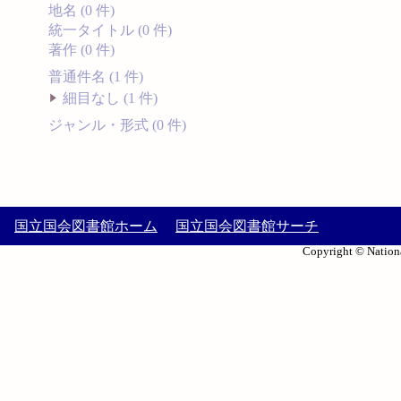
地名 (0 件)
統一タイトル (0 件)
著作 (0 件)
普通件名 (1 件)
細目なし (1 件)
ジャンル・形式 (0 件)
国立国会図書館ホーム
国立国会図書館サーチ
Copyright © Nationa