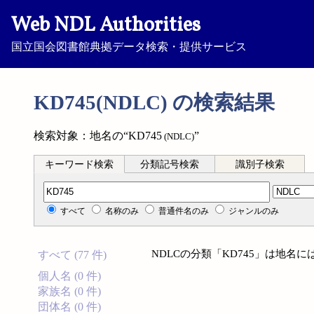
Web NDL Authorities
国立国会図書館典拠データ検索・提供サービス
KD745(NDLC) の検索結果
検索対象：地名の“KD745
”
(NDLC)
キーワード検索
分類記号検索
識別子検索
分類記号検索
すべて
名称のみ
普通件名のみ
ジャンルのみ
NDLCの分類「KD745」は地名
すべて (77 件)
個人名 (0 件)
家族名 (0 件)
団体名 (0 件)