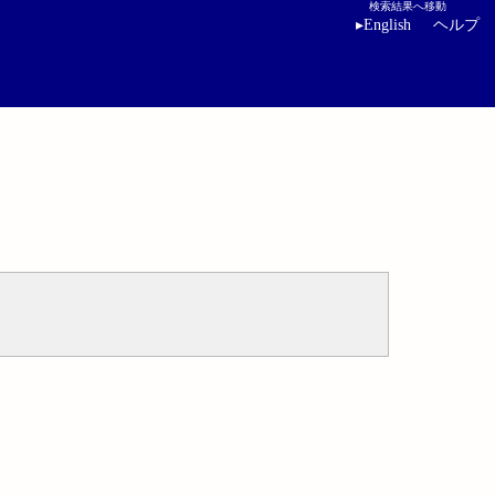
検索結果へ移動
▸
English
ヘルプ