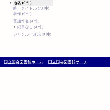
地名 (0 件)
統一タイトル (73 件)
著作 (0 件)
普通件名 (4 件)
細目なし (4 件)
ジャンル・形式 (0 件)
国立国会図書館ホーム
国立国会図書館サーチ