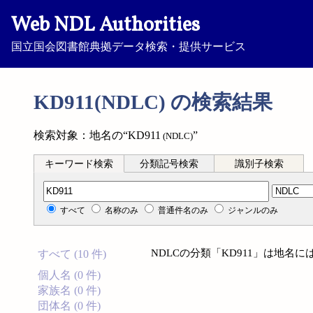
Web NDL Authorities
国立国会図書館典拠データ検索・提供サービス
KD911(NDLC) の検索結果
検索対象：地名の“KD911
”
(NDLC)
キーワード検索
分類記号検索
識別子検索
分類記号検索
すべて
名称のみ
普通件名のみ
ジャンルのみ
NDLCの分類「KD911」は地名
すべて (10 件)
個人名 (0 件)
家族名 (0 件)
団体名 (0 件)