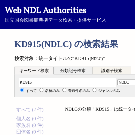
Web NDL Authorities
国立国会図書館典拠データ検索・提供サービス
KD915(NDLC) の検索結果
検索対象：統一タイトルの“KD915
”
(NDLC)
キーワード検索
分類記号検索
識別子検索
分類記号検索
すべて
名称のみ
普通件名のみ
ジャンルのみ
NDLCの分類「KD915」は統一
すべて (2 件)
個人名 (0 件)
家族名 (0 件)
団体名 (0 件)