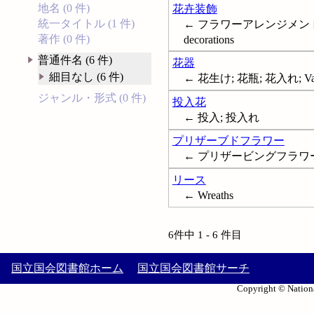
地名 (0 件)
花卉装飾
統一タイトル (1 件)
← フラワーアレンジメント;
著作 (0 件)
decorations
普通件名 (6 件)
花器
細目なし (6 件)
← 花生け; 花瓶; 花入れ; Va
ジャンル・形式 (0 件)
投入花
← 投入; 投入れ
プリザーブドフラワー
← プリザービングフラワ
リース
← Wreaths
6件中 1 - 6 件目
国立国会図書館ホーム
国立国会図書館サーチ
Copyright © Nationa