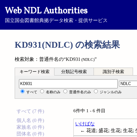
Web NDL Authorities
国立国会図書館典拠データ検索・提供サービス
KD931(NDLC) の検索結果
検索対象：普通件名の“KD931
”
(NDLC)
キーワード検索
分類記号検索
識別子検索
分類記号検索
すべて
名称のみ
普通件名のみ
ジャンルのみ
6件中 1 - 6 件目
すべて (7 件)
個人名 (0 件)
いけばな
家族名 (0 件)
← 花道; 盛花; 生花; 生花; 生花;
団体名 (0 件)