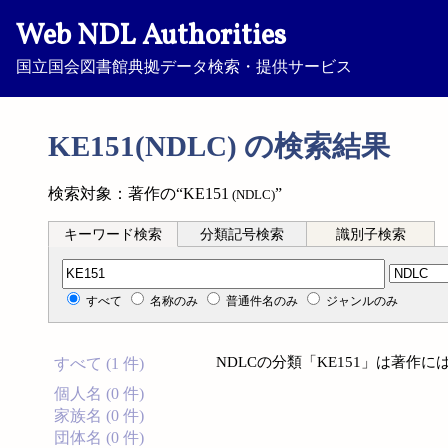
Web NDL Authorities
国立国会図書館典拠データ検索・提供サービス
KE151(NDLC) の検索結果
検索対象：著作の“KE151
”
(NDLC)
キーワード検索
分類記号検索
識別子検索
分類記号検索
すべて
名称のみ
普通件名のみ
ジャンルのみ
NDLCの分類「KE151」は著作
すべて (1 件)
個人名 (0 件)
家族名 (0 件)
団体名 (0 件)