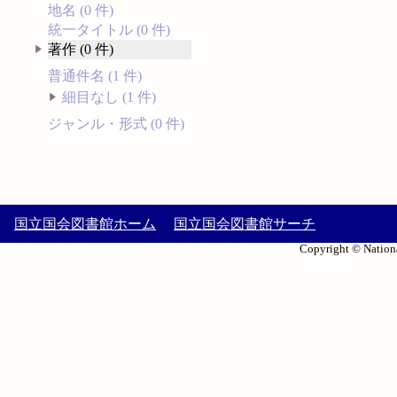
地名 (0 件)
統一タイトル (0 件)
著作 (0 件)
普通件名 (1 件)
細目なし (1 件)
ジャンル・形式 (0 件)
国立国会図書館ホーム
国立国会図書館サーチ
Copyright © Nationa