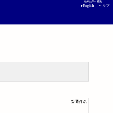
検索結果へ移動
▸
English
ヘルプ
普通件名