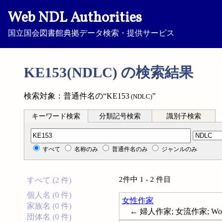
Web NDL Authorities
国立国会図書館典拠データ検索・提供サービス
KE153(NDLC) の検索結果
検索対象：普通件名の“KE153
”
(NDLC)
キーワード検索
分類記号検索
識別子検索
分類記号検索
すべて
名称のみ
普通件名のみ
ジャンルのみ
2件中 1 - 2 件目
すべて (2 件)
個人名 (0 件)
女性作家
家族名 (0 件)
← 婦人作家; 女流作家; Women
団体名 (0 件)