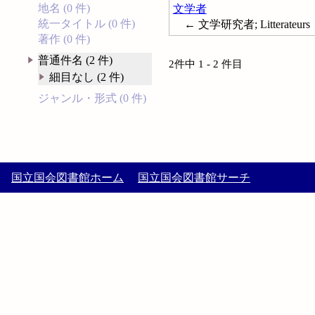
地名 (0 件)
文学者
統一タイトル (0 件)
← 文学研究者; Litterateurs
著作 (0 件)
普通件名 (2 件)
2件中 1 - 2 件目
細目なし (2 件)
ジャンル・形式 (0 件)
国立国会図書館ホーム
国立国会図書館サーチ