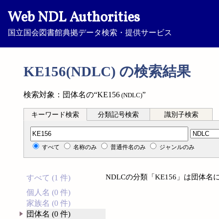
Web NDL Authorities
国立国会図書館典拠データ検索・提供サービス
KE156(NDLC) の検索結果
検索対象：団体名の“KE156
”
(NDLC)
キーワード検索
分類記号検索
識別子検索
分類記号検索
すべて
名称のみ
普通件名のみ
ジャンルのみ
NDLCの分類「KE156」は団体
すべて (1 件)
個人名 (0 件)
家族名 (0 件)
団体名 (0 件)