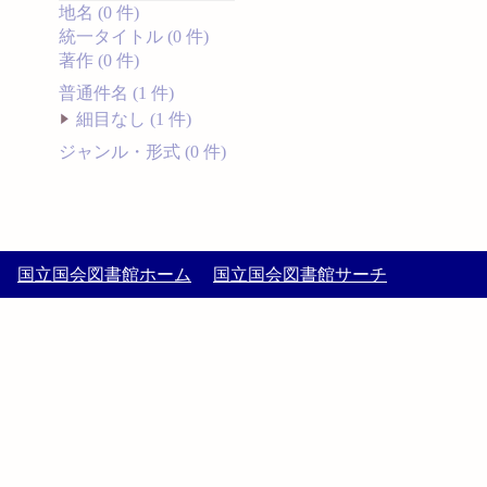
地名 (0 件)
統一タイトル (0 件)
著作 (0 件)
普通件名 (1 件)
細目なし (1 件)
ジャンル・形式 (0 件)
国立国会図書館ホーム
国立国会図書館サーチ