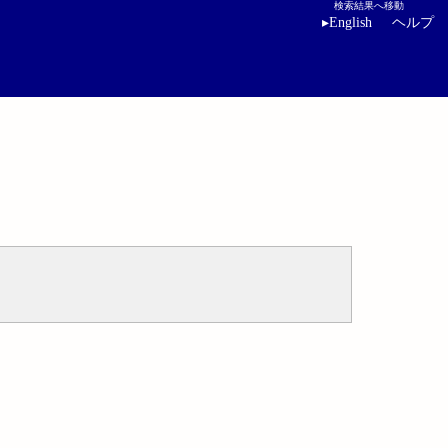
検索結果へ移動
▸
English
ヘルプ