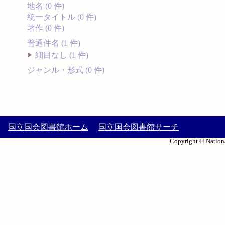
地名 (0 件)
統一タイトル (0 件)
著作 (0 件)
普通件名 (1 件)
細目なし (1 件)
ジャンル・形式 (0 件)
国立国会図書館ホーム
国立国会図書館サーチ
Copyright © Nationa