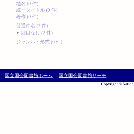
地名 (0 件)
統一タイトル (0 件)
著作 (0 件)
普通件名 (2 件)
細目なし (2 件)
ジャンル・形式 (0 件)
国立国会図書館ホーム
国立国会図書館サーチ
Copyright © Nationa