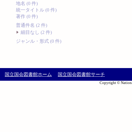
地名 (0 件)
統一タイトル (0 件)
著作 (0 件)
普通件名 (2 件)
細目なし (2 件)
ジャンル・形式 (0 件)
国立国会図書館ホーム
国立国会図書館サーチ
Copyright © Nationa