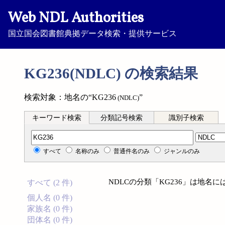
Web NDL Authorities
国立国会図書館典拠データ検索・提供サービス
KG236(NDLC) の検索結果
検索対象：地名の“KG236
”
(NDLC)
キーワード検索
分類記号検索
識別子検索
分類記号検索
すべて
名称のみ
普通件名のみ
ジャンルのみ
NDLCの分類「KG236」は地名
すべて (2 件)
個人名 (0 件)
家族名 (0 件)
団体名 (0 件)