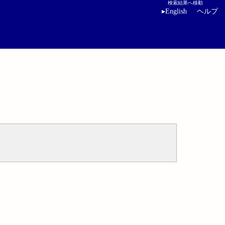
検索結果へ移動
▸
English
ヘルプ