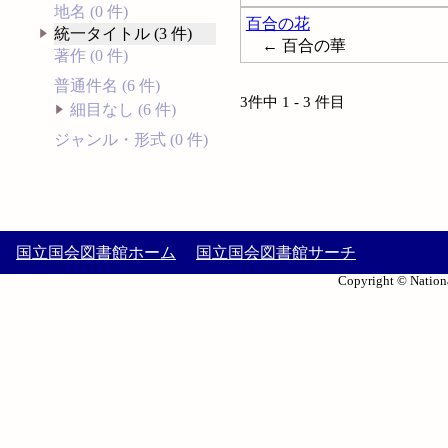
地名 (0 件)
百合の花
統一タイトル (3 件)
← 百合の華
著作 (0 件)
普通件名 (6 件)
3件中 1 - 3 件目
細目なし (6 件)
ジャンル・形式 (0 件)
国立国会図書館ホーム
国立国会図書館サーチ
Copyright © Nationa