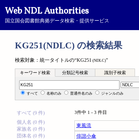
Web NDL Authorities
国立国会図書館典拠データ検索・提供サービス
KG251(NDLC) の検索結果
検索対象：統一タイトルの“KG251
”
(NDLC)
キーワード検索
分類記号検索
識別子検索
分類記号検索
すべて
名称のみ
普通件名のみ
ジャンルのみ
3件中 1 - 3 件目
すべて (9 件)
個人名 (0 件)
東風流
家族名 (0 件)
団体名 (0 件)
俳諧小傘