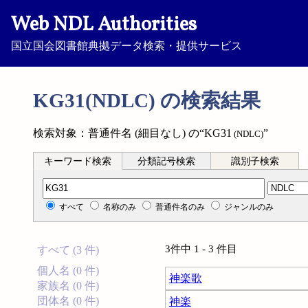
Web NDL Authorities
国立国会図書館典拠データ検索・提供サービス
KG31(NDLC) の検索結果
検索対象：普通件名 (細目なし) の“KG31
”
(NDLC)
キーワード検索
分類記号検索
識別子検索
分類記号検索
すべて
名称のみ
普通件名のみ
ジャンルのみ
3件中 1 - 3 件目
すべて (3 件)
個人名 (0 件)
神楽歌
家族名 (0 件)
団体名 (0 件)
神楽