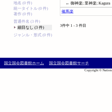
地名 (0 件)
← 御神楽; 里神楽; Kagura
統一タイトル (0 件)
催馬楽
著作 (0 件)
普通件名 (3 件)
3件中 1 - 3 件目
細目なし (3 件)
ジャンル・形式 (0 件)
国立国会図書館ホーム
国立国会図書館サーチ
Copyright © Nationa