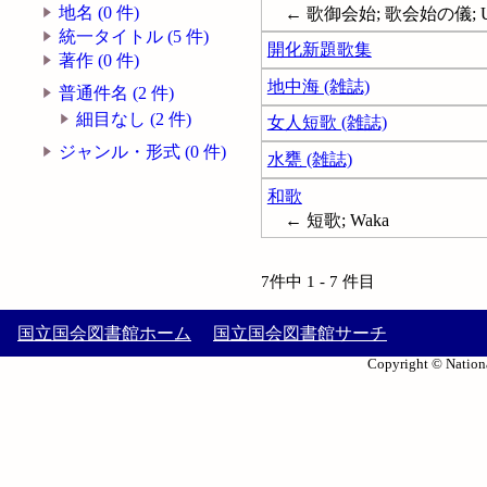
地名 (0 件)
← 歌御会始; 歌会始の儀; Utak
統一タイトル (5 件)
開化新題歌集
著作 (0 件)
地中海 (雑誌)
普通件名 (2 件)
細目なし (2 件)
女人短歌 (雑誌)
ジャンル・形式 (0 件)
水甕 (雑誌)
和歌
← 短歌; Waka
7件中 1 - 7 件目
国立国会図書館ホーム
国立国会図書館サーチ
Copyright © Nationa