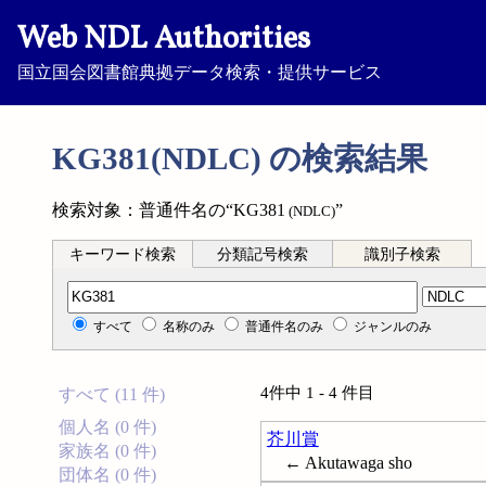
Web NDL Authorities
国立国会図書館典拠データ検索・提供サービス
KG381(NDLC) の検索結果
検索対象：普通件名の“KG381
”
(NDLC)
キーワード検索
分類記号検索
識別子検索
分類記号検索
すべて
名称のみ
普通件名のみ
ジャンルのみ
4件中 1 - 4 件目
すべて (11 件)
個人名 (0 件)
芥川賞
家族名 (0 件)
← Akutawaga sho
団体名 (0 件)