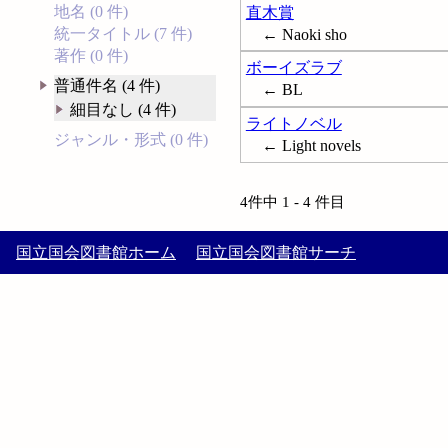
地名 (0 件)
直木賞
統一タイトル (7 件)
← Naoki sho
著作 (0 件)
ボーイズラブ
普通件名 (4 件)
← BL
細目なし (4 件)
ライトノベル
ジャンル・形式 (0 件)
← Light novels
4件中 1 - 4 件目
国立国会図書館ホーム
国立国会図書館サーチ