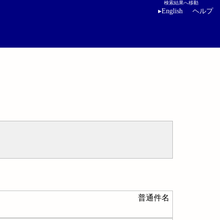
検索結果へ移動
▸
English
ヘルプ
普通件名