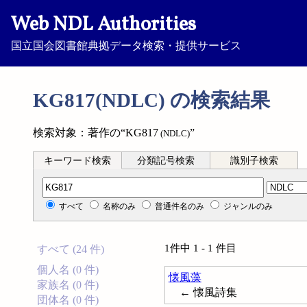
Web NDL Authorities
国立国会図書館典拠データ検索・提供サービス
KG817(NDLC) の検索結果
検索対象：著作の“KG817
”
(NDLC)
キーワード検索
分類記号検索
識別子検索
分類記号検索
すべて
名称のみ
普通件名のみ
ジャンルのみ
1件中 1 - 1 件目
すべて (24 件)
個人名 (0 件)
懐風藻
家族名 (0 件)
← 懐風詩集
団体名 (0 件)