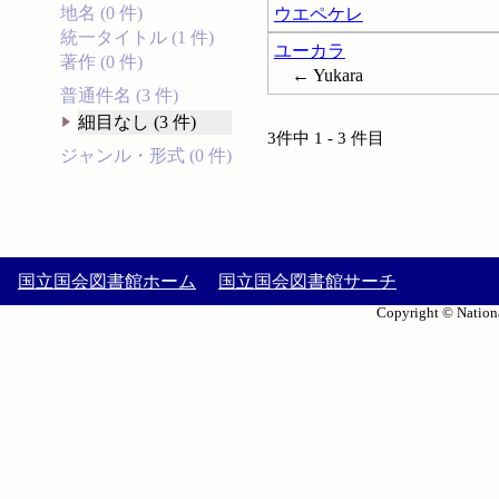
地名 (0 件)
ウエペケレ
統一タイトル (1 件)
ユーカラ
著作 (0 件)
← Yukara
普通件名 (3 件)
細目なし (3 件)
3件中 1 - 3 件目
ジャンル・形式 (0 件)
国立国会図書館ホーム
国立国会図書館サーチ
Copyright © Nationa