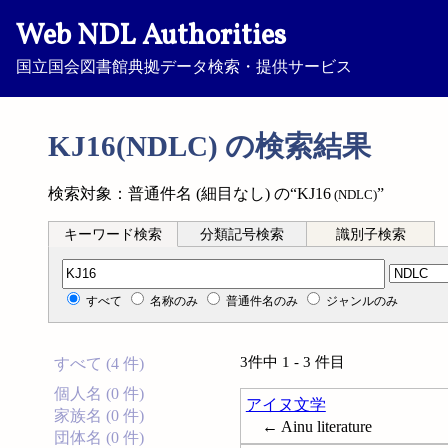
Web NDL Authorities
国立国会図書館典拠データ検索・提供サービス
KJ16(NDLC) の検索結果
検索対象：普通件名 (細目なし) の“KJ16
”
(NDLC)
キーワード検索
分類記号検索
識別子検索
分類記号検索
すべて
名称のみ
普通件名のみ
ジャンルのみ
3件中 1 - 3 件目
すべて (4 件)
個人名 (0 件)
アイヌ文学
家族名 (0 件)
← Ainu literature
団体名 (0 件)