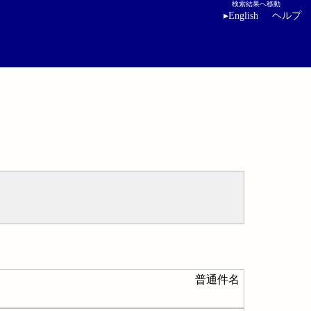
検索結果へ移動
▸
English
ヘルプ
普通件名