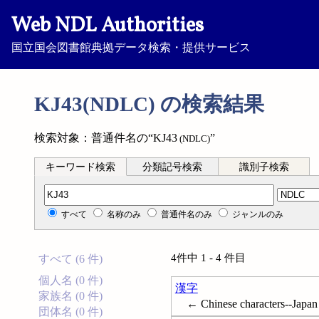
Web NDL Authorities
国立国会図書館典拠データ検索・提供サービス
KJ43(NDLC) の検索結果
検索対象：普通件名の“KJ43
”
(NDLC)
キーワード検索
分類記号検索
識別子検索
分類記号検索
すべて
名称のみ
普通件名のみ
ジャンルのみ
4件中 1 - 4 件目
すべて (6 件)
個人名 (0 件)
漢字
家族名 (0 件)
← Chinese characters--Japan
団体名 (0 件)