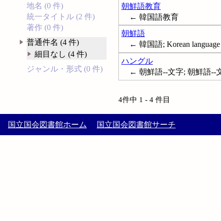
地名 (0 件)
朝鮮語教育
統一タイトル (2 件)
← 韓国語教育
著作 (0 件)
朝鮮語
普通件名 (4 件)
← 韓国語; Korean language
細目なし (4 件)
ハングル
ジャンル・形式 (0 件)
← 朝鮮語--文字; 朝鮮語-
4件中 1 - 4 件目
国立国会図書館ホーム
国立国会図書館サーチ