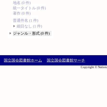
地名 (0 件)
統一タイトル (0 件)
著作 (0 件)
普通件名 (1 件)
細目なし (1 件)
ジャンル・形式 (0 件)
国立国会図書館ホーム
国立国会図書館サーチ
Copyright © Nationa