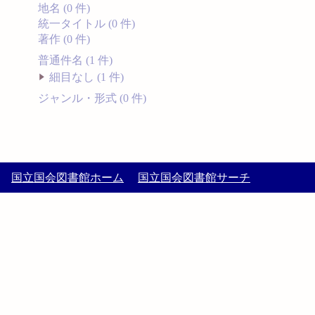
地名 (0 件)
統一タイトル (0 件)
著作 (0 件)
普通件名 (1 件)
細目なし (1 件)
ジャンル・形式 (0 件)
国立国会図書館ホーム
国立国会図書館サーチ