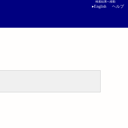
検索結果へ移動
▸
English
ヘルプ