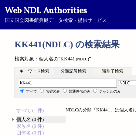
Web NDL Authorities
国立国会図書館典拠データ検索・提供サービス
KK441(NDLC) の検索結果
検索対象：個人名の“KK441
”
(NDLC)
キーワード検索
分類記号検索
識別子検索
分類記号検索
すべて
名称のみ
普通件名のみ
ジャンルのみ
NDLCの分類「KK441」は個人
すべて (1 件)
個人名 (0 件)
家族名 (0 件)
団体名 (0 件)