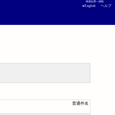
検索結果へ移動
▸
English
ヘルプ
普通件名