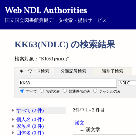
Web NDL Authorities
国立国会図書館典拠データ検索・提供サービス
KK63(NDLC) の検索結果
検索対象：“KK63
”
(NDLC)
キーワード検索
分類記号検索
識別子検索
分類記号検索
すべて
名称のみ
普通件名のみ
ジャンルのみ
2件中 1 - 2 件目
すべて (2 件)
個人名 (0 件)
漢文
家族名 (0 件)
← 漢文学
団体名 (0 件)