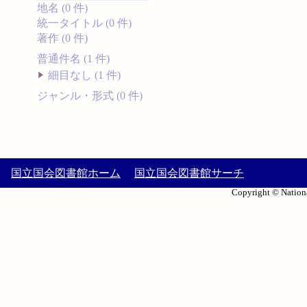
地名 (0 件)
統一タイトル (0 件)
著作 (0 件)
普通件名 (1 件)
細目なし (1 件)
ジャンル・形式 (0 件)
国立国会図書館ホーム
国立国会図書館サーチ
Copyright © Nationa