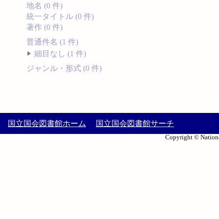
地名 (0 件)
統一タイトル (0 件)
著作 (0 件)
普通件名 (1 件)
細目なし (1 件)
ジャンル・形式 (0 件)
国立国会図書館ホーム
国立国会図書館サーチ
Copyright © Nationa