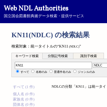
Web NDL Authorities
国立国会図書館典拠データ検索・提供サービス
KN11(NDLC) の検索結果
検索対象：統一タイトルの“KN11
”
(NDLC)
キーワード検索
分類記号検索
識別子検索
分類記号検索
すべて
名称のみ
普通件名のみ
ジャンルのみ
NDLCの分類「KN11」は統一
すべて (1 件)
個人名 (0 件)
家族名 (0 件)
団体名 (0 件)