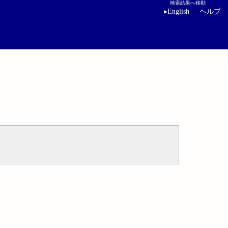
検索結果へ移動
▸
English
ヘルプ