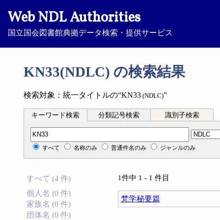
Web NDL Authorities
国立国会図書館典拠データ検索・提供サービス
KN33(NDLC) の検索結果
検索対象：統一タイトルの“KN33
”
(NDLC)
キーワード検索
分類記号検索
識別子検索
分類記号検索
すべて
名称のみ
普通件名のみ
ジャンルのみ
1件中 1 - 1 件目
すべて (4 件)
個人名 (0 件)
梵学秘要篇
家族名 (0 件)
団体名 (0 件)