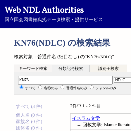
Web NDL Authorities
国立国会図書館典拠データ検索・提供サービス
KN76(NDLC) の検索結果
検索対象：普通件名 (細目なし) の“KN76
”
(NDLC)
キーワード検索
分類記号検索
識別子検索
分類記号検索
すべて
名称のみ
普通件名のみ
ジャンルのみ
2件中 1 - 2 件目
すべて (3 件)
個人名 (0 件)
イスラム文学
家族名 (0 件)
← 回教文学; Islamic literatu
団体名 (0 件)