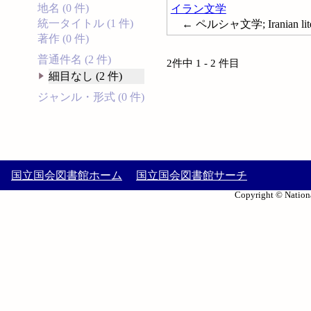
地名 (0 件)
イラン文学
統一タイトル (1 件)
← ペルシャ文学; Iranian literatu
著作 (0 件)
普通件名 (2 件)
2件中 1 - 2 件目
細目なし (2 件)
ジャンル・形式 (0 件)
国立国会図書館ホーム
国立国会図書館サーチ
Copyright © Nationa