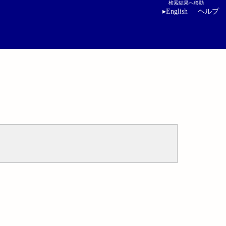
検索結果へ移動
▸
English
ヘルプ