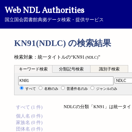
Web NDL Authorities
国立国会図書館典拠データ検索・提供サービス
KN91(NDLC) の検索結果
検索対象：統一タイトルの“KN91
”
(NDLC)
キーワード検索
分類記号検索
識別子検索
分類記号検索
すべて
名称のみ
普通件名のみ
ジャンルのみ
NDLCの分類「KN91」は統一
すべて (1 件)
個人名 (0 件)
家族名 (0 件)
団体名 (0 件)