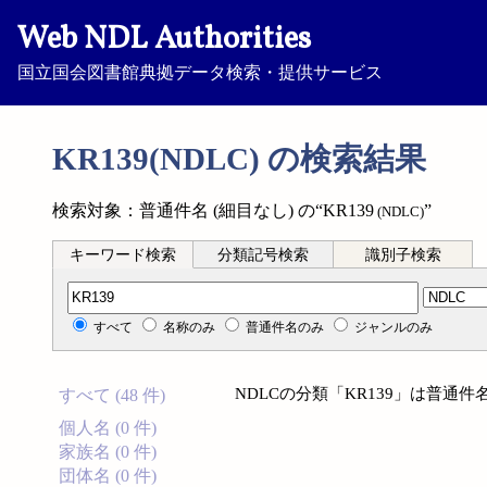
Web NDL Authorities
国立国会図書館典拠データ検索・提供サービス
KR139(NDLC) の検索結果
検索対象：普通件名 (細目なし) の“KR139
”
(NDLC)
キーワード検索
分類記号検索
識別子検索
分類記号検索
すべて
名称のみ
普通件名のみ
ジャンルのみ
NDLCの分類「KR139」は普通件
すべて (48 件)
個人名 (0 件)
家族名 (0 件)
団体名 (0 件)