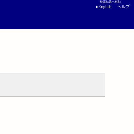
検索結果へ移動
▸
English
ヘルプ